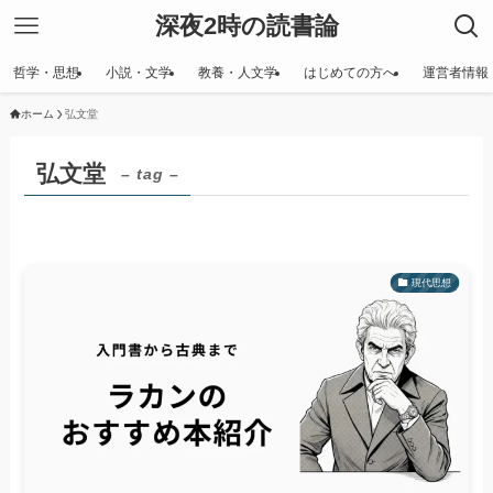
深夜2時の読書論
哲学・思想
小説・文学
教養・人文学
はじめての方へ
運営者情報
ホーム
弘文堂
弘文堂
– tag –
現代思想