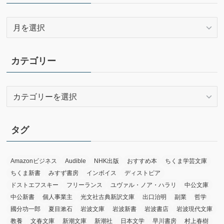
ア
ー
カ
イ
カテゴリー
ブ
カ
テ
ゴ
リ
タグ
ー
Amazonビジネス
Audible
NHK出版
おすすめ本
ちくま学芸文庫
ちくま新書
みすず書房
インボイス
ディストピア
ドストエフスキー
フリーランス
ユヴァル・ノア・ハラリ
中公文庫
中公新書
個人事業主
光文社古典新訳文庫
出口治明
副業
哲学
國分功一郎
夏目漱石
岩波文庫
岩波新書
岩波書店
岩波現代文庫
教養
文春文庫
新潮文庫
新潮社
日本文学
早川書房
村上春樹