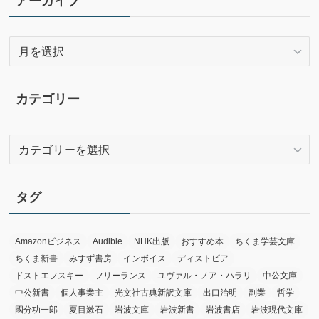
アーカイブ
ア
ー
カ
イ
カテゴリー
ブ
カ
テ
ゴ
リ
タグ
ー
Amazonビジネス
Audible
NHK出版
おすすめ本
ちくま学芸文庫
ちくま新書
みすず書房
インボイス
ディストピア
ドストエフスキー
フリーランス
ユヴァル・ノア・ハラリ
中公文庫
中公新書
個人事業主
光文社古典新訳文庫
出口治明
副業
哲学
國分功一郎
夏目漱石
岩波文庫
岩波新書
岩波書店
岩波現代文庫