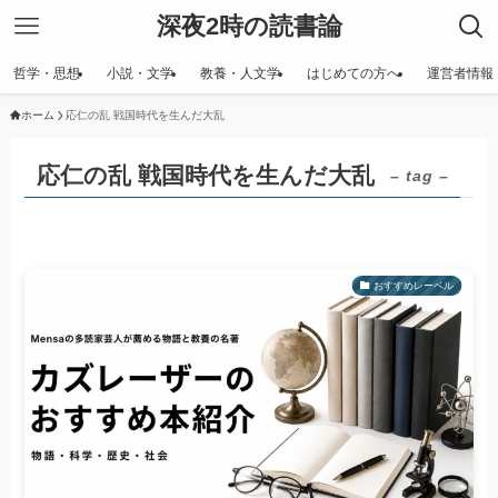
深夜2時の読書論
哲学・思想
小説・文学
教養・人文学
はじめての方へ
運営者情報
ホーム
応仁の乱 戦国時代を生んだ大乱
応仁の乱 戦国時代を生んだ大乱
– tag –
おすすめレーベル