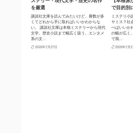
ステリー・現代文学・歴史の名作
【本格派
を厳選
で目的別
講談社文庫を読んでみたいけど、冊数が多
ミステリ小
くてどれから手に取ればいいかわからな
ヤミス？社
い。 講談社文庫は本格ミステリーから現代
べばいいか
文学、歴史小説まで幅広く扱う、エンタメ
の幅が広く
系の文...
で我...
2026年7月27日
2026年7月