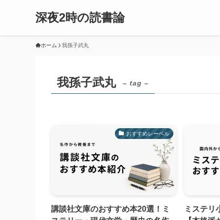
深夜2時の読書論
ホーム
我孫子武丸
我孫子武丸
– tag –
おすすめレーベル
講談社文庫のおすすめ本20選！ミ
ミステリ