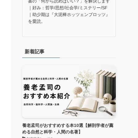
書の「何から読めばいい？」を解決します
｜好み：哲学/思想/社会学/ミステリー/SF
｜幼少期は『大泥棒ホッツェンプロッツ』
を愛読。
新着記事
養老孟司がおすすめする本10選【解剖学者が薦
める自然と科学・人間の名著】