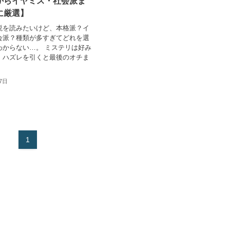
からイヤミス・社会派ま
に厳選】
説を読みたいけど、本格派？イ
会派？種類が多すぎてどれを選
わからない…。 ミステリは好み
、ハズレを引くと最後のオチま
27日
1