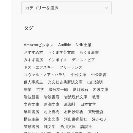
カ
テ
ゴ
リ
タグ
ー
Amazonビジネス
Audible
NHK出版
おすすめ本
ちくま学芸文庫
ちくま新書
みすず書房
インボイス
ディストピア
ドストエフスキー
フリーランス
ユヴァル・ノア・ハラリ
中公文庫
中公新書
個人事業主
光文社古典新訳文庫
出口治明
副業
哲学
國分功一郎
夏目漱石
岩波文庫
岩波新書
岩波書店
岩波現代文庫
教養
文春文庫
新潮文庫
新潮社
日本文学
早川書房
村上春樹
村田沙耶香
東野圭吾
構造主義
河出文庫
河出書房新社
湊かなえ
筑摩書房
純文学
角川文庫
講談社