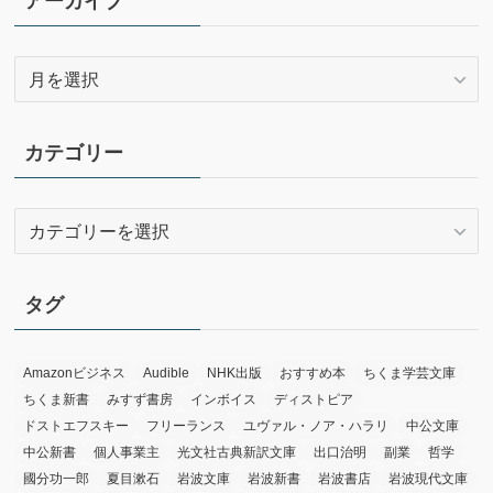
アーカイブ
ア
ー
カ
イ
カテゴリー
ブ
カ
テ
ゴ
リ
タグ
ー
Amazonビジネス
Audible
NHK出版
おすすめ本
ちくま学芸文庫
ちくま新書
みすず書房
インボイス
ディストピア
ドストエフスキー
フリーランス
ユヴァル・ノア・ハラリ
中公文庫
中公新書
個人事業主
光文社古典新訳文庫
出口治明
副業
哲学
國分功一郎
夏目漱石
岩波文庫
岩波新書
岩波書店
岩波現代文庫