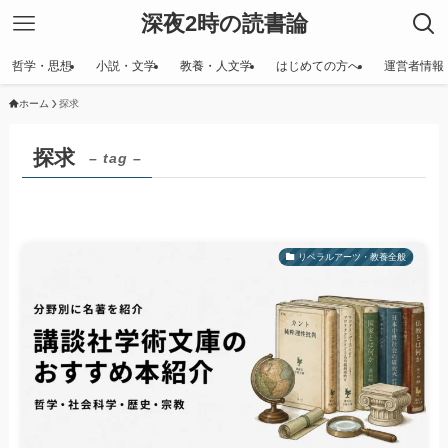
深夜2時の読書論
哲学・思想
小説・文学
教養・人文学
はじめての方へ
運営者情報
ホーム
探求
探求
– tag –
リベラルアーツ・教養全般