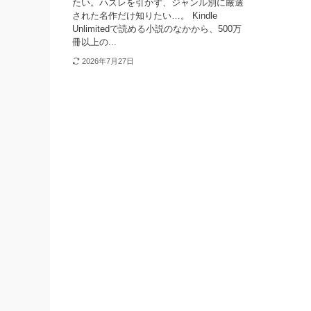
たい。ハズレを引かず、ジャンル別に厳選
された名作だけ知りたい…。 Kindle
Unlimitedで読める小説のなかから、500万
冊以上の...
2026年7月27日