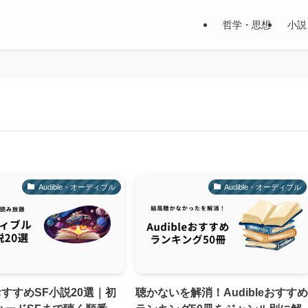
哲学・思想
小説
Audible・オーディブル
Audible・オーディブル
eおすすめSF小説20選｜初
聴かないを解消！Audibleおすす