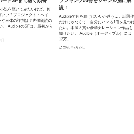
ハードSFまで聴く順番
ランキング50冊をジャンル別に解
説！
eでSF小説を聴いてみたいけど、何
ばいい？プロジェクト・ヘイ
Audibleで何を聴けばいいか迷う…。話題
ーや三体の評判は？声優朗読の
だけじゃなくて、自分にハマる1冊を見つ
。 AudibleのSFは、最初から
たい。本屋大賞や豪華ナレーション作品も
知りたい。 Audible（オーディブル）には
12万...
28日
2026年7月27日