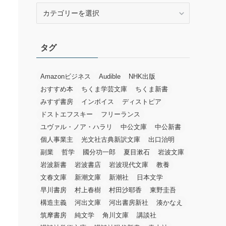
カ
テ
ゴ
リ
タグ
ー
Amazonビジネス
Audible
NHK出版
おすすめ本
ちくま学芸文庫
ちくま新書
みすず書房
インボイス
ディストピア
ドストエフスキー
フリーランス
ユヴァル・ノア・ハラリ
中公文庫
中公新書
個人事業主
光文社古典新訳文庫
出口治明
副業
哲学
國分功一郎
夏目漱石
岩波文庫
岩波新書
岩波書店
岩波現代文庫
教養
文春文庫
新潮文庫
新潮社
日本文学
早川書房
村上春樹
村田沙耶香
東野圭吾
構造主義
河出文庫
河出書房新社
湊かなえ
筑摩書房
純文学
角川文庫
講談社