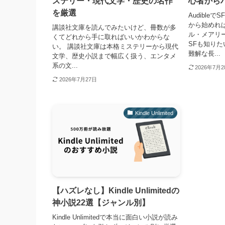
ステリー・現代文学・歴史の名作
心者から
を厳選
Audibl
から始めれ
講談社文庫を読んでみたいけど、冊数が多
ル・メアリ
くてどれから手に取ればいいかわからな
SFも知りたい
い。 講談社文庫は本格ミステリーから現代
難解な長...
文学、歴史小説まで幅広く扱う、エンタメ
系の文...
2026年7月
2026年7月27日
Kindle Unlimited
【ハズレなし】Kindle Unlimitedの
神小説22選【ジャンル別】
Kindle Unlimitedで本当に面白い小説が読み