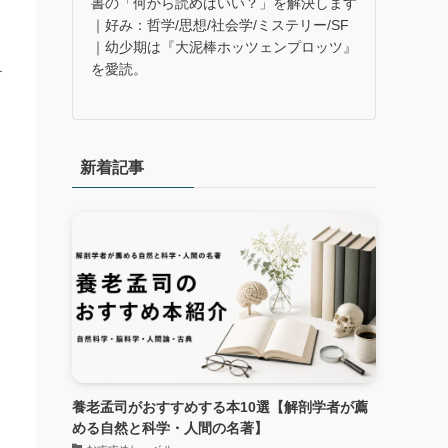
書の「何から読めばいい？」を解決します
｜好み：哲学/思想/社会学/ミステリー/SF
｜幼少期は『大泥棒ホッツェンプロッツ』
作
を愛読。
け
新着記事
養老孟司がおすすめする本10選【解剖学者が薦
める自然と科学・人間の名著】