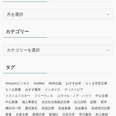
ア
ー
カ
イ
カテゴリー
ブ
カ
テ
ゴ
リ
タグ
ー
Amazonビジネス
Audible
NHK出版
おすすめ本
ちくま学芸文庫
ちくま新書
みすず書房
インボイス
ディストピア
ドストエフスキー
フリーランス
ユヴァル・ノア・ハラリ
中公文庫
中公新書
個人事業主
光文社古典新訳文庫
出口治明
副業
哲学
國分功一郎
夏目漱石
岩波文庫
岩波新書
岩波書店
岩波現代文庫
教養
文春文庫
新潮文庫
新潮社
日本文学
早川書房
村上春樹