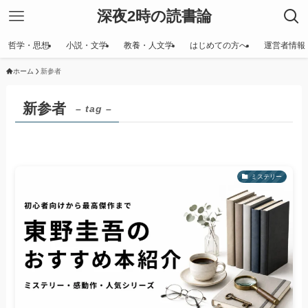
深夜2時の読書論
哲学・思想
小説・文学
教養・人文学
はじめての方へ
運営者情報
ホーム
新参者
新参者
– tag –
ミステリー