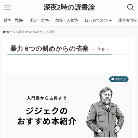
深夜2時の読書論
哲学・思想
小説・文学
教養・人文学
はじめての方へ
運営者情報
ホーム
暴力 6つの斜めからの省察
暴力 6つの斜めからの省察
– tag –
現代思想