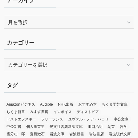
アーカイブ
ア
ー
カ
イ
カテゴリー
ブ
カ
テ
ゴ
リ
タグ
ー
Amazonビジネス
Audible
NHK出版
おすすめ本
ちくま学芸文庫
ちくま新書
みすず書房
インボイス
ディストピア
ドストエフスキー
フリーランス
ユヴァル・ノア・ハラリ
中公文庫
中公新書
個人事業主
光文社古典新訳文庫
出口治明
副業
哲学
國分功一郎
夏目漱石
岩波文庫
岩波新書
岩波書店
岩波現代文庫