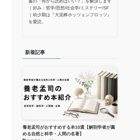
書の「何から読めばいい？」を解決します
｜好み：哲学/思想/社会学/ミステリー/SF
｜幼少期は『大泥棒ホッツェンプロッツ』
を愛読。
新着記事
養老孟司がおすすめする本10選【解剖学者が薦
める自然と科学・人間の名著】