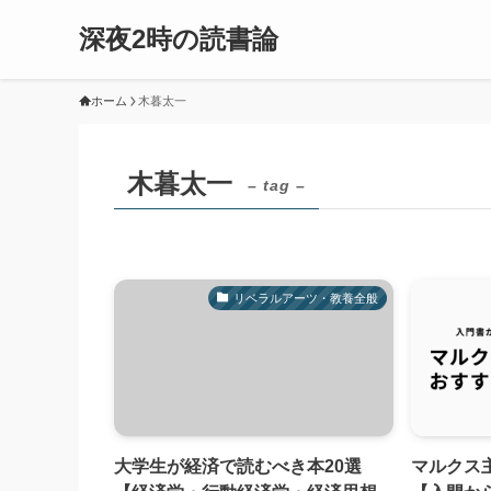
深夜2時の読書論
ホーム
木暮太一
木暮太一
– tag –
リベラルアーツ・教養全般
大学生が経済で読むべき本20選
マルクス