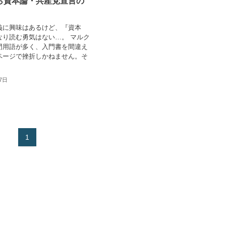
ら資本論・共産党宣言の
】
義に興味はあるけど、『資本
なり読む勇気はない…。 マルク
門用語が多く、入門書を間違え
ページで挫折しかねません。そ
27日
1