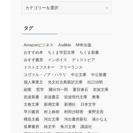
カ
テ
ゴ
リ
タグ
ー
Amazonビジネス
Audible
NHK出版
おすすめ本
ちくま学芸文庫
ちくま新書
みすず書房
インボイス
ディストピア
ドストエフスキー
フリーランス
ユヴァル・ノア・ハラリ
中公文庫
中公新書
個人事業主
光文社古典新訳文庫
出口治明
副業
哲学
國分功一郎
夏目漱石
岩波文庫
岩波新書
岩波書店
岩波現代文庫
教養
文春文庫
新潮文庫
新潮社
日本文学
早川書房
村上春樹
村田沙耶香
東野圭吾
構造主義
河出文庫
河出書房新社
湊かなえ
筑摩書房
純文学
角川文庫
講談社