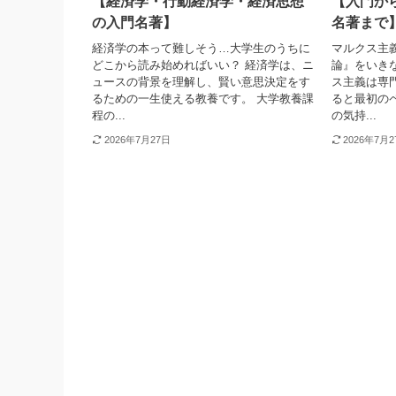
【経済学・行動経済学・経済思想
【入門か
の入門名著】
名著まで
経済学の本って難しそう…大学生のうちに
マルクス主
どこから読み始めればいい？ 経済学は、ニ
論』をいき
ュースの背景を理解し、賢い意思決定をす
ス主義は専
るための一生使える教養です。 大学教養課
ると最初の
程の...
の気持...
2026年7月27日
2026年7月