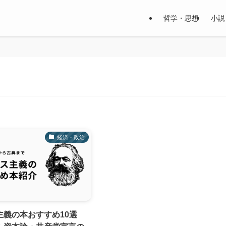
哲学・思想
小説
経済・政治
主義の本おすすめ10選