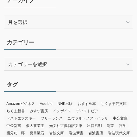
アーカイブ
ア
ー
カ
イ
カテゴリー
ブ
カ
テ
ゴ
リ
タグ
ー
Amazonビジネス
Audible
NHK出版
おすすめ本
ちくま学芸文庫
ちくま新書
みすず書房
インボイス
ディストピア
ドストエフスキー
フリーランス
ユヴァル・ノア・ハラリ
中公文庫
中公新書
個人事業主
光文社古典新訳文庫
出口治明
副業
哲学
國分功一郎
夏目漱石
岩波文庫
岩波新書
岩波書店
岩波現代文庫