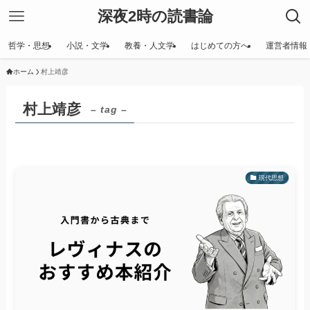
深夜2時の読書論
哲学・思想
小説・文学
教養・人文学
はじめての方へ
運営者情報
ホーム
村上靖彦
村上靖彦
– tag –
現代思想