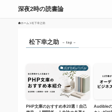
深夜2時の読書論
ホーム
松下幸之助
松下幸之助
– tag –
おすすめレーベル
PHP文庫のおすすめ本20選！自己
Audib