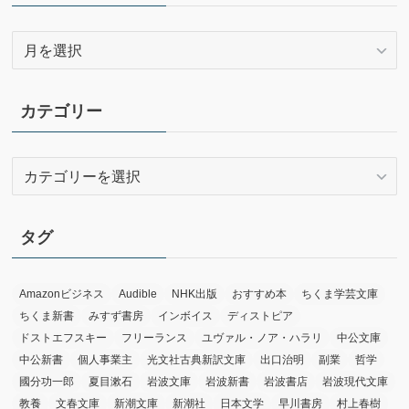
ア
ー
カ
イ
カテゴリー
ブ
カ
テ
ゴ
リ
タグ
ー
Amazonビジネス
Audible
NHK出版
おすすめ本
ちくま学芸文庫
ちくま新書
みすず書房
インボイス
ディストピア
ドストエフスキー
フリーランス
ユヴァル・ノア・ハラリ
中公文庫
中公新書
個人事業主
光文社古典新訳文庫
出口治明
副業
哲学
國分功一郎
夏目漱石
岩波文庫
岩波新書
岩波書店
岩波現代文庫
教養
文春文庫
新潮文庫
新潮社
日本文学
早川書房
村上春樹