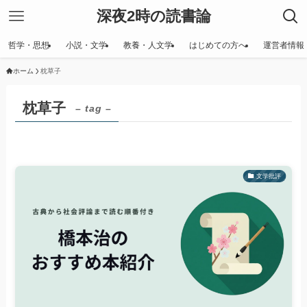
深夜2時の読書論
哲学・思想
小説・文学
教養・人文学
はじめての方へ
運営者情報
ホーム
枕草子
枕草子
– tag –
文学批評