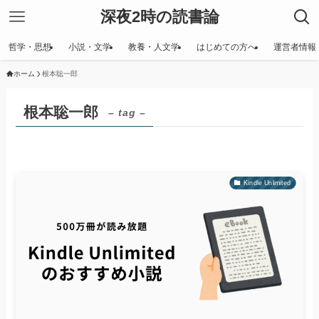
深夜2時の読書論
哲学・思想
小説・文学
教養・人文学
はじめての方へ
運営者情報
ホーム
根本聡一郎
根本聡一郎
– tag –
Kindle Unlimited