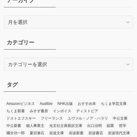
アーカイブ
ア
ー
カ
イ
カテゴリー
ブ
カ
テ
ゴ
リ
タグ
ー
Amazonビジネス
Audible
NHK出版
おすすめ本
ちくま学芸文庫
ちくま新書
みすず書房
インボイス
ディストピア
ドストエフスキー
フリーランス
ユヴァル・ノア・ハラリ
中公文庫
中公新書
個人事業主
光文社古典新訳文庫
出口治明
副業
哲学
國分功一郎
夏目漱石
岩波文庫
岩波新書
岩波書店
岩波現代文庫