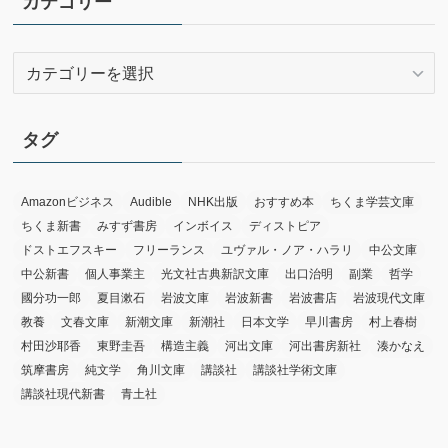
イ
カテゴリー
ブ
カ
テ
ゴ
リ
タグ
ー
Amazonビジネス
Audible
NHK出版
おすすめ本
ちくま学芸文庫
ちくま新書
みすず書房
インボイス
ディストピア
ドストエフスキー
フリーランス
ユヴァル・ノア・ハラリ
中公文庫
中公新書
個人事業主
光文社古典新訳文庫
出口治明
副業
哲学
國分功一郎
夏目漱石
岩波文庫
岩波新書
岩波書店
岩波現代文庫
教養
文春文庫
新潮文庫
新潮社
日本文学
早川書房
村上春樹
村田沙耶香
東野圭吾
構造主義
河出文庫
河出書房新社
湊かなえ
筑摩書房
純文学
角川文庫
講談社
講談社学術文庫
講談社現代新書
青土社