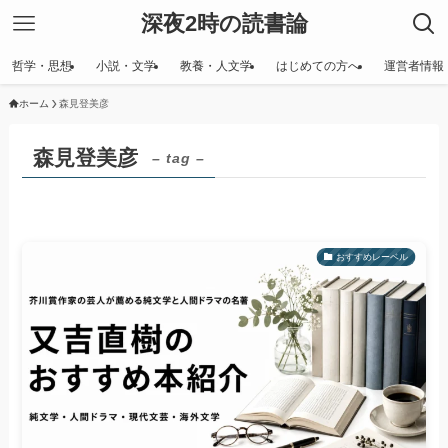
深夜2時の読書論
哲学・思想
小説・文学
教養・人文学
はじめての方へ
運営者情報
ホーム
森見登美彦
森見登美彦
– tag –
おすすめレーベル