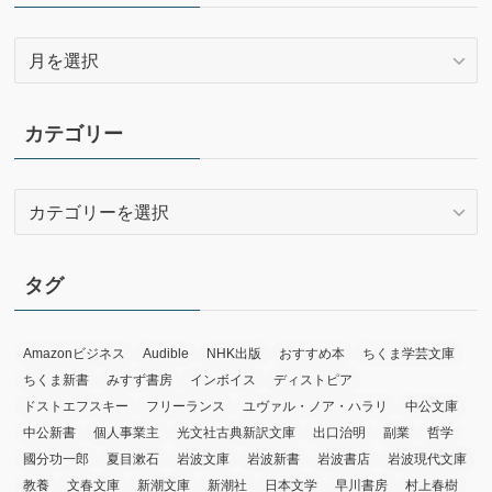
ア
ー
カ
イ
カテゴリー
ブ
カ
テ
ゴ
リ
タグ
ー
Amazonビジネス
Audible
NHK出版
おすすめ本
ちくま学芸文庫
ちくま新書
みすず書房
インボイス
ディストピア
ドストエフスキー
フリーランス
ユヴァル・ノア・ハラリ
中公文庫
中公新書
個人事業主
光文社古典新訳文庫
出口治明
副業
哲学
國分功一郎
夏目漱石
岩波文庫
岩波新書
岩波書店
岩波現代文庫
教養
文春文庫
新潮文庫
新潮社
日本文学
早川書房
村上春樹