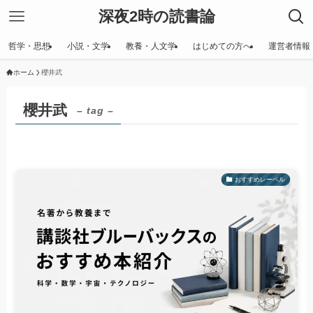
深夜2時の読書論
哲学・思想
小説・文学
教養・人文学
はじめての方へ
運営者情報
ホーム
櫻井武
櫻井武
– tag –
おすすめレーベル