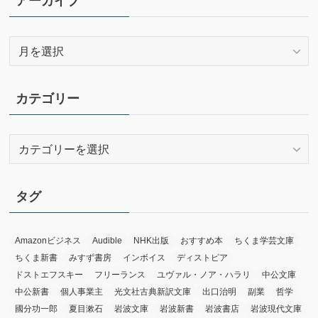
アーカイブ
ア
ー
カ
イ
カテゴリー
ブ
カ
テ
ゴ
リ
タグ
ー
Amazonビジネス
Audible
NHK出版
おすすめ本
ちくま学芸文庫
ちくま新書
みすず書房
インボイス
ディストピア
ドストエフスキー
フリーランス
ユヴァル・ノア・ハラリ
中公文庫
中公新書
個人事業主
光文社古典新訳文庫
出口治明
副業
哲学
國分功一郎
夏目漱石
岩波文庫
岩波新書
岩波書店
岩波現代文庫