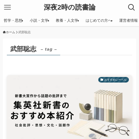
深夜2時の読書論
哲学・思想
小説・文学
教養・人文学
はじめての方へ
運営者情報
ホーム
武部聡志
武部聡志
– tag –
おすすめレーベル