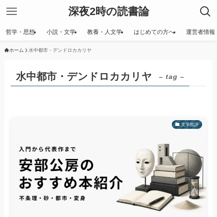
深夜2時の読書論
哲学・思想
小説・文学
教養・人文学
はじめての方へ
運営者情報
ホーム
水中都市・デンドロカカリヤ
水中都市・デンドロカカリヤ
– tag –
文学批評