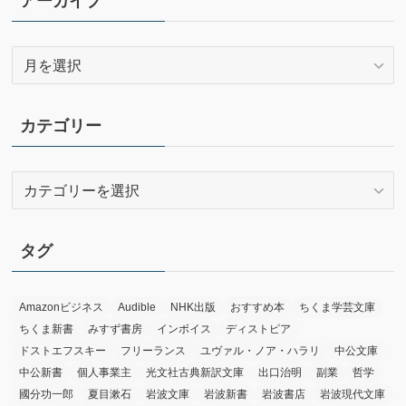
アーカイブ
ア
ー
カ
イ
カテゴリー
ブ
カ
テ
ゴ
リ
タグ
ー
Amazonビジネス
Audible
NHK出版
おすすめ本
ちくま学芸文庫
ちくま新書
みすず書房
インボイス
ディストピア
ドストエフスキー
フリーランス
ユヴァル・ノア・ハラリ
中公文庫
中公新書
個人事業主
光文社古典新訳文庫
出口治明
副業
哲学
國分功一郎
夏目漱石
岩波文庫
岩波新書
岩波書店
岩波現代文庫