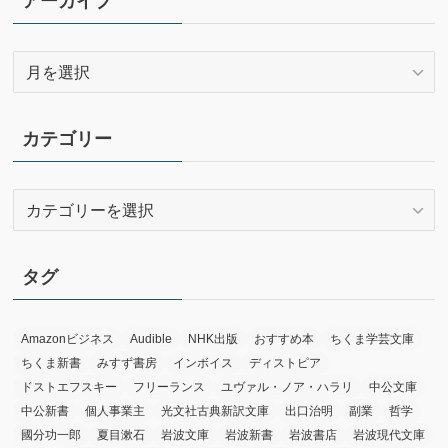
アーカイブ
ア
ー
カ
イ
カテゴリー
ブ
カ
テ
ゴ
リ
タグ
ー
Amazonビジネス
Audible
NHK出版
おすすめ本
ちくま学芸文庫
ちくま新書
みすず書房
インボイス
ディストピア
ドストエフスキー
フリーランス
ユヴァル・ノア・ハラリ
中公文庫
中公新書
個人事業主
光文社古典新訳文庫
出口治明
副業
哲学
國分功一郎
夏目漱石
岩波文庫
岩波新書
岩波書店
岩波現代文庫