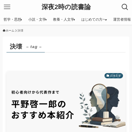
深夜2時の読書論
哲学・思想
小説・文学
教養・人文学
はじめての方へ
運営者情報
ホーム
決壊
決壊
– tag –
日本文学