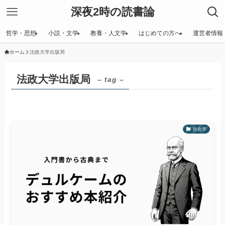
深夜2時の読書論
哲学・思想
小説・文学
教養・人文学
はじめての方へ
運営者情報
ホーム
法政大学出版局
法政大学出版局
– tag –
社会学