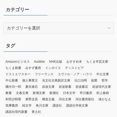
カ
イ
カテゴリー
ブ
カ
テ
ゴ
リ
タグ
ー
Amazonビジネス
Audible
NHK出版
おすすめ本
ちくま学芸文庫
ちくま新書
みすず書房
インボイス
ディストピア
ドストエフスキー
フリーランス
ユヴァル・ノア・ハラリ
中公文庫
中公新書
個人事業主
光文社古典新訳文庫
出口治明
副業
哲学
國分功一郎
夏目漱石
岩波文庫
岩波新書
岩波書店
岩波現代文庫
教養
文春文庫
新潮文庫
新潮社
日本文学
早川書房
村上春樹
村田沙耶香
東野圭吾
構造主義
河出文庫
河出書房新社
湊かなえ
筑摩書房
純文学
角川文庫
講談社
講談社学術文庫
講談社現代新書
青土社