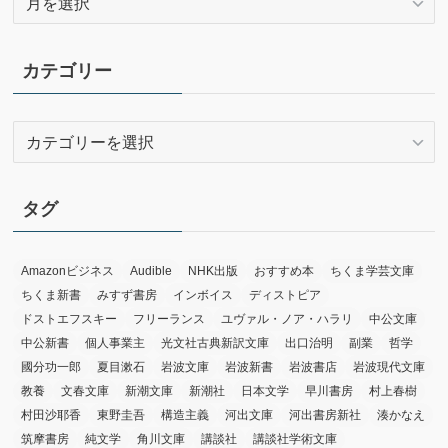
ー
カ
イ
カテゴリー
ブ
カ
テ
ゴ
リ
タグ
ー
Amazonビジネス
Audible
NHK出版
おすすめ本
ちくま学芸文庫
ちくま新書
みすず書房
インボイス
ディストピア
ドストエフスキー
フリーランス
ユヴァル・ノア・ハラリ
中公文庫
中公新書
個人事業主
光文社古典新訳文庫
出口治明
副業
哲学
國分功一郎
夏目漱石
岩波文庫
岩波新書
岩波書店
岩波現代文庫
教養
文春文庫
新潮文庫
新潮社
日本文学
早川書房
村上春樹
村田沙耶香
東野圭吾
構造主義
河出文庫
河出書房新社
湊かなえ
筑摩書房
純文学
角川文庫
講談社
講談社学術文庫