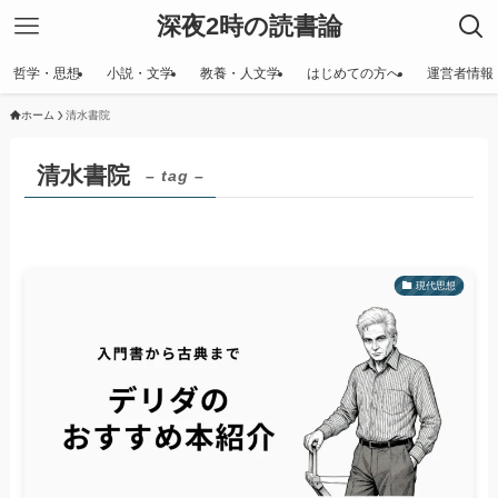
深夜2時の読書論
哲学・思想
小説・文学
教養・人文学
はじめての方へ
運営者情報
ホーム
清水書院
清水書院
– tag –
現代思想