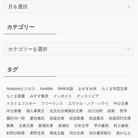
ア
ー
カ
イ
カテゴリー
ブ
カ
テ
ゴ
リ
タグ
ー
Amazonビジネス
Audible
NHK出版
おすすめ本
ちくま学芸文庫
ちくま新書
みすず書房
インボイス
ディストピア
ドストエフスキー
フリーランス
ユヴァル・ノア・ハラリ
中公文庫
中公新書
個人事業主
光文社古典新訳文庫
出口治明
副業
哲学
國分功一郎
夏目漱石
岩波文庫
岩波新書
岩波書店
岩波現代文庫
教養
文春文庫
新潮文庫
新潮社
日本文学
早川書房
村上春樹
村田沙耶香
東野圭吾
構造主義
河出文庫
河出書房新社
湊かなえ