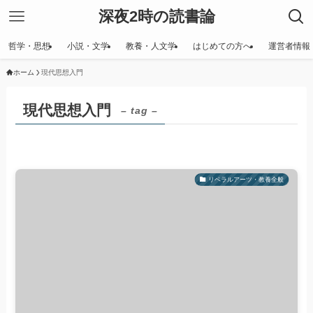
深夜2時の読書論
哲学・思想
小説・文学
教養・人文学
はじめての方へ
運営者情報
ホーム
現代思想入門
現代思想入門
– tag –
リベラルアーツ・教養全般