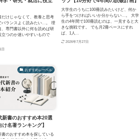
【科学・研究・就活に役立
ップ【10分野で4年間の読破計画
大学生のうちに100冊読みたいけど、何か
ら手をつければいいか分からない…。 大
書だけじゃなくて、教養と思考
生の4年間で100冊読むのは、一見すると大
でバランスよく読みたい…。 理
きな挑戦です。 でも月2冊ペースにすれ
は、専門書以外に何を読めば研
ば、1人...
役立つのか迷いやすいもので
2026年7月27日
31日
おすすめレーベル
代新書のおすすめ本20選
向け名著ランキング】
新書のおすすめ本を探している