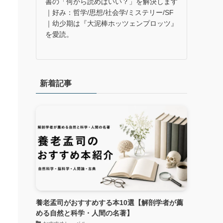
】
書の「何から読めばいい？」を解決します
｜好み：哲学/思想/社会学/ミステリー/SF
｜幼少期は『大泥棒ホッツェンプロッツ』
学
を愛読。
新着記事
養老孟司がおすすめする本10選【解剖学者が薦
める自然と科学・人間の名著】