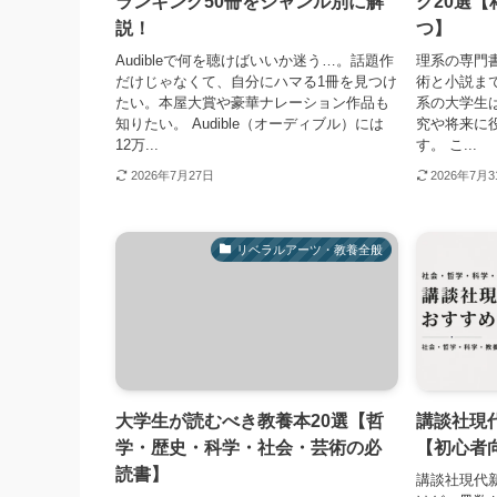
ランキング50冊をジャンル別に解
グ20選
説！
つ】
Audibleで何を聴けばいいか迷う…。話題作
理系の専門
だけじゃなくて、自分にハマる1冊を見つけ
術と小説ま
たい。本屋大賞や豪華ナレーション作品も
系の大学生
知りたい。 Audible（オーディブル）には
究や将来に
12万...
す。 こ...
2026年7月27日
2026年7月
リベラルアーツ・教養全般
大学生が読むべき教養本20選【哲
講談社現
学・歴史・科学・社会・芸術の必
【初心者
読書】
講談社現代