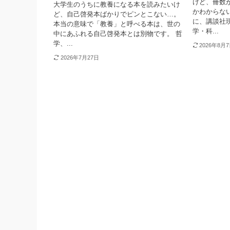
けど、冊数
大学生のうちに教養になる本を読みたいけ
かわからな
ど、自己啓発本ばかりでピンとこない…。
に、講談社
本当の意味で「教養」と呼べる本は、世の
学・科...
中にあふれる自己啓発本とは別物です。 哲
学、...
2026年8月
2026年7月27日