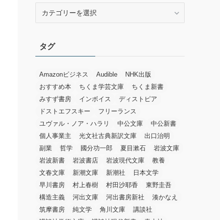
カ
テ
ゴ
リ
タグ
ー
Amazonビジネス
Audible
NHK出版
おすすめ本
ちくま学芸文庫
ちくま新書
みすず書房
インボイス
ディストピア
ドストエフスキー
フリーランス
ユヴァル・ノア・ハラリ
中公文庫
中公新書
個人事業主
光文社古典新訳文庫
出口治明
副業
哲学
國分功一郎
夏目漱石
岩波文庫
岩波新書
岩波書店
岩波現代文庫
教養
文春文庫
新潮文庫
新潮社
日本文学
早川書房
村上春樹
村田沙耶香
東野圭吾
構造主義
河出文庫
河出書房新社
湊かなえ
筑摩書房
純文学
角川文庫
講談社