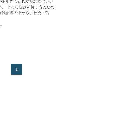
が多すぎてどれから読めばいい
い。 そんな悩みを持つ方のため
現代新書の中から、社会・哲
7日
1