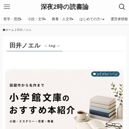
深夜2時の読書論
哲学・思想
小説・文学
教養・人文学
はじめての方へ
運営者情報
ホーム
田井ノエル
田井ノエル
– tag –
おすすめレーベル