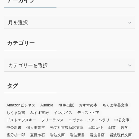
アーカイブ
ア
ー
カ
イ
カテゴリー
ブ
カ
テ
ゴ
リ
タグ
ー
Amazonビジネス
Audible
NHK出版
おすすめ本
ちくま学芸文庫
ちくま新書
みすず書房
インボイス
ディストピア
ドストエフスキー
フリーランス
ユヴァル・ノア・ハラリ
中公文庫
中公新書
個人事業主
光文社古典新訳文庫
出口治明
副業
哲学
國分功一郎
夏目漱石
岩波文庫
岩波新書
岩波書店
岩波現代文庫