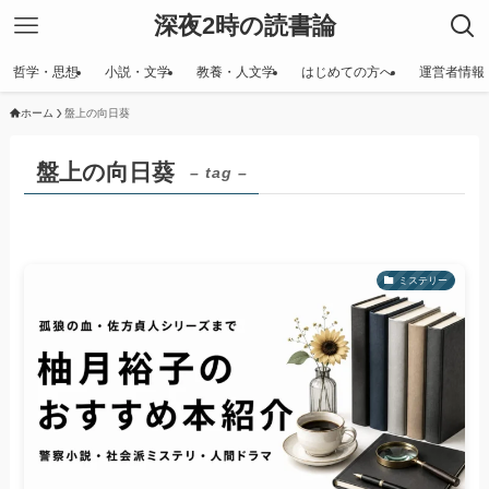
深夜2時の読書論
哲学・思想
小説・文学
教養・人文学
はじめての方へ
運営者情報
ホーム
盤上の向日葵
盤上の向日葵
– tag –
ミステリー