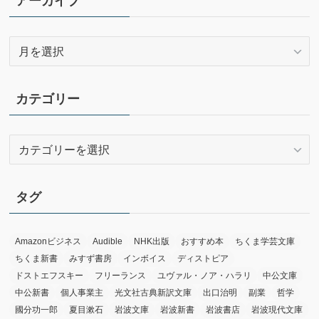
アーカイブ
ア
ー
カ
イ
カテゴリー
ブ
カ
テ
ゴ
リ
タグ
ー
Amazonビジネス
Audible
NHK出版
おすすめ本
ちくま学芸文庫
ちくま新書
みすず書房
インボイス
ディストピア
ドストエフスキー
フリーランス
ユヴァル・ノア・ハラリ
中公文庫
中公新書
個人事業主
光文社古典新訳文庫
出口治明
副業
哲学
國分功一郎
夏目漱石
岩波文庫
岩波新書
岩波書店
岩波現代文庫