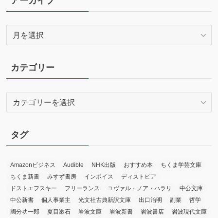
アーカイブ
ア
ー
カ
イ
カテゴリー
ブ
カ
テ
ゴ
リ
タグ
ー
Amazonビジネス
Audible
NHK出版
おすすめ本
ちくま学芸文庫
ちくま新書
みすず書房
インボイス
ディストピア
ドストエフスキー
フリーランス
ユヴァル・ノア・ハラリ
中公文庫
中公新書
個人事業主
光文社古典新訳文庫
出口治明
副業
哲学
國分功一郎
夏目漱石
岩波文庫
岩波新書
岩波書店
岩波現代文庫