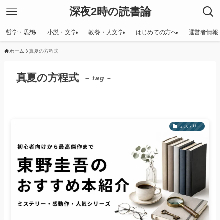
深夜2時の読書論
哲学・思想
小説・文学
教養・人文学
はじめての方へ
運営者情報
ホーム
真夏の方程式
真夏の方程式
– tag –
ミステリー