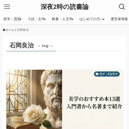
深夜2時の読書論
哲学・思想
小説・文学
教養・人文学
はじめての方へ
運営者情報
ホーム
石岡良治
石岡良治
– tag –
美学・芸術哲学