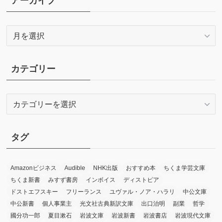
アーカイブ
ア
ー
カ
イ
カテゴリー
ブ
カ
テ
ゴ
リ
タグ
ー
Amazonビジネス
Audible
NHK出版
おすすめ本
ちくま学芸文庫
ちくま新書
みすず書房
インボイス
ディストピア
ドストエフスキー
フリーランス
ユヴァル・ノア・ハラリ
中公文庫
中公新書
個人事業主
光文社古典新訳文庫
出口治明
副業
哲学
國分功一郎
夏目漱石
岩波文庫
岩波新書
岩波書店
岩波現代文庫