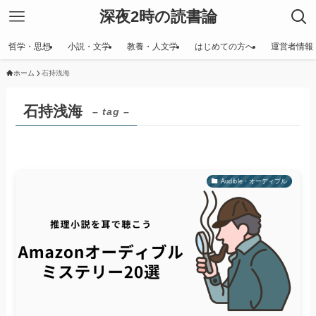
深夜2時の読書論
哲学・思想
小説・文学
教養・人文学
はじめての方へ
運営者情報
ホーム
石持浅海
石持浅海
– tag –
Audible・オーディブル