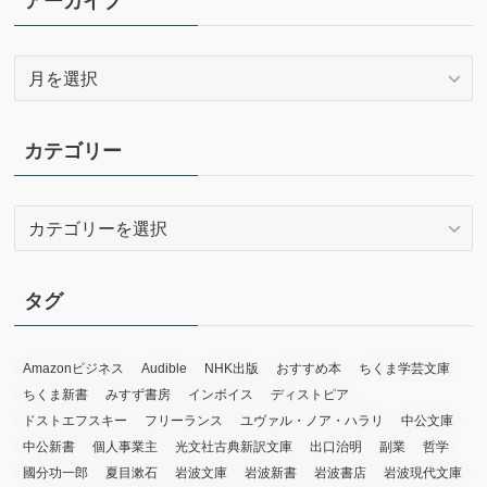
アーカイブ
ア
ー
カ
イ
カテゴリー
ブ
カ
テ
ゴ
リ
タグ
ー
Amazonビジネス
Audible
NHK出版
おすすめ本
ちくま学芸文庫
ちくま新書
みすず書房
インボイス
ディストピア
ドストエフスキー
フリーランス
ユヴァル・ノア・ハラリ
中公文庫
中公新書
個人事業主
光文社古典新訳文庫
出口治明
副業
哲学
國分功一郎
夏目漱石
岩波文庫
岩波新書
岩波書店
岩波現代文庫