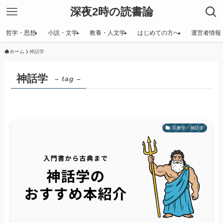
深夜2時の読書論
哲学・思想
小説・文学
教養・人文学
はじめての方へ
運営者情報
ホーム
神話学
神話学
– tag –
宗教学・神話学