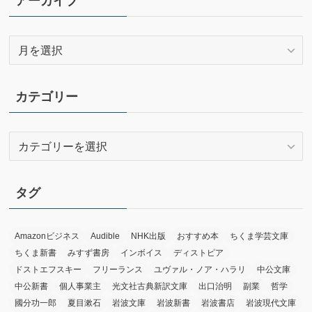
アーカイブ
ア
ー
カ
イ
カテゴリー
ブ
カ
テ
ゴ
リ
タグ
ー
Amazonビジネス
Audible
NHK出版
おすすめ本
ちくま学芸文庫
ちくま新書
みすず書房
インボイス
ディストピア
ドストエフスキー
フリーランス
ユヴァル・ノア・ハラリ
中公文庫
中公新書
個人事業主
光文社古典新訳文庫
出口治明
副業
哲学
國分功一郎
夏目漱石
岩波文庫
岩波新書
岩波書店
岩波現代文庫