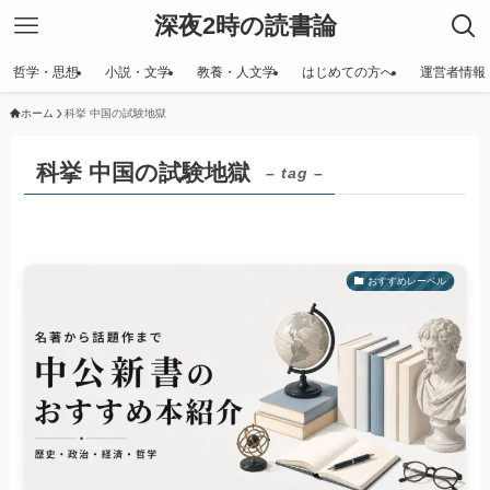
深夜2時の読書論
哲学・思想
小説・文学
教養・人文学
はじめての方へ
運営者情報
ホーム
科挙 中国の試験地獄
科挙 中国の試験地獄
– tag –
おすすめレーベル