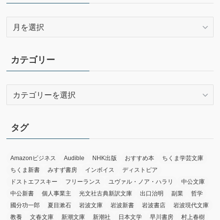
ア
ー
カ
イ
カテゴリー
ブ
カ
テ
ゴ
リ
タグ
ー
Amazonビジネス
Audible
NHK出版
おすすめ本
ちくま学芸文庫
ちくま新書
みすず書房
インボイス
ディストピア
ドストエフスキー
フリーランス
ユヴァル・ノア・ハラリ
中公文庫
中公新書
個人事業主
光文社古典新訳文庫
出口治明
副業
哲学
國分功一郎
夏目漱石
岩波文庫
岩波新書
岩波書店
岩波現代文庫
教養
文春文庫
新潮文庫
新潮社
日本文学
早川書房
村上春樹