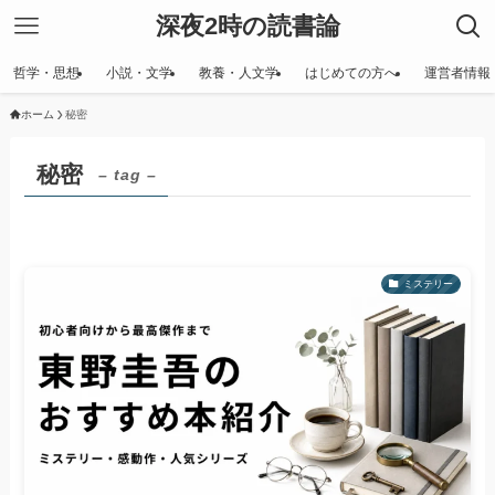
深夜2時の読書論
哲学・思想
小説・文学
教養・人文学
はじめての方へ
運営者情報
ホーム
秘密
秘密
– tag –
ミステリー