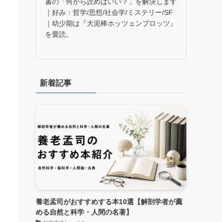
書の「何から読めばいい？」を解決します
｜好み：哲学/思想/社会学/ミステリー/SF
｜幼少期は『大泥棒ホッツェンプロッツ』
を愛読。
新着記事
養老孟司がおすすめする本10選【解剖学者が薦
める自然と科学・人間の名著】