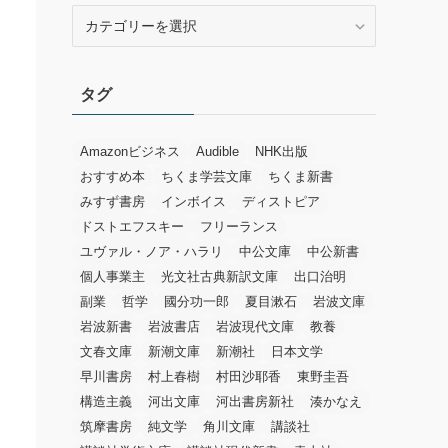
カ
テ
ゴ
リ
タグ
ー
Amazonビジネス
Audible
NHK出版
おすすめ本
ちくま学芸文庫
ちくま新書
みすず書房
インボイス
ディストピア
ドストエフスキー
フリーランス
ユヴァル・ノア・ハラリ
中公文庫
中公新書
個人事業主
光文社古典新訳文庫
出口治明
副業
哲学
國分功一郎
夏目漱石
岩波文庫
岩波新書
岩波書店
岩波現代文庫
教養
文春文庫
新潮文庫
新潮社
日本文学
早川書房
村上春樹
村田沙耶香
東野圭吾
構造主義
河出文庫
河出書房新社
湊かなえ
筑摩書房
純文学
角川文庫
講談社