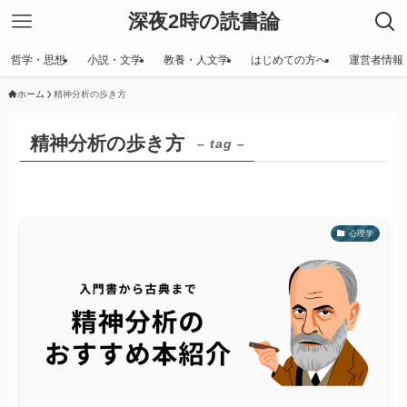
深夜2時の読書論
哲学・思想
小説・文学
教養・人文学
はじめての方へ
運営者情報
ホーム
精神分析の歩き方
精神分析の歩き方
– tag –
心理学