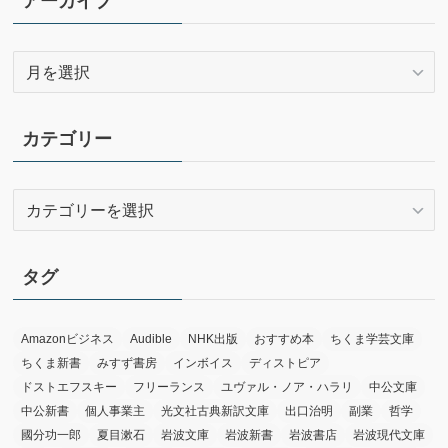
アーカイブ
ア
ー
カ
イ
カテゴリー
ブ
カ
テ
ゴ
リ
タグ
ー
Amazonビジネス
Audible
NHK出版
おすすめ本
ちくま学芸文庫
ちくま新書
みすず書房
インボイス
ディストピア
ドストエフスキー
フリーランス
ユヴァル・ノア・ハラリ
中公文庫
中公新書
個人事業主
光文社古典新訳文庫
出口治明
副業
哲学
國分功一郎
夏目漱石
岩波文庫
岩波新書
岩波書店
岩波現代文庫