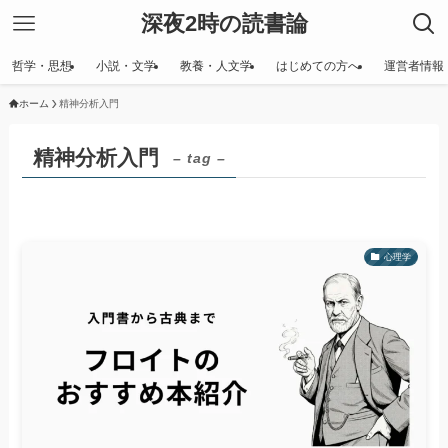
深夜2時の読書論
哲学・思想
小説・文学
教養・人文学
はじめての方へ
運営者情報
ホーム
精神分析入門
精神分析入門
– tag –
心理学