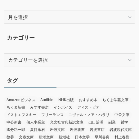
ア
ー
カ
イ
カテゴリー
ブ
カ
テ
ゴ
リ
タグ
ー
Amazonビジネス
Audible
NHK出版
おすすめ本
ちくま学芸文庫
ちくま新書
みすず書房
インボイス
ディストピア
ドストエフスキー
フリーランス
ユヴァル・ノア・ハラリ
中公文庫
中公新書
個人事業主
光文社古典新訳文庫
出口治明
副業
哲学
國分功一郎
夏目漱石
岩波文庫
岩波新書
岩波書店
岩波現代文庫
教養
文春文庫
新潮文庫
新潮社
日本文学
早川書房
村上春樹