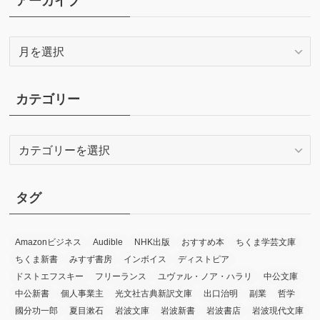
アーカイブ
ア
ー
カ
イ
カテゴリー
ブ
カ
テ
ゴ
リ
タグ
ー
Amazonビジネス
Audible
NHK出版
おすすめ本
ちくま学芸文庫
ちくま新書
みすず書房
インボイス
ディストピア
ドストエフスキー
フリーランス
ユヴァル・ノア・ハラリ
中公文庫
中公新書
個人事業主
光文社古典新訳文庫
出口治明
副業
哲学
國分功一郎
夏目漱石
岩波文庫
岩波新書
岩波書店
岩波現代文庫