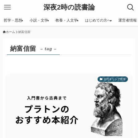
深夜2時の読書論
哲学・思想
小説・文学
教養・人文学
はじめての方へ
運営者情報
ホーム
納富信留
納富信留
– tag –
古代ギリシア哲学