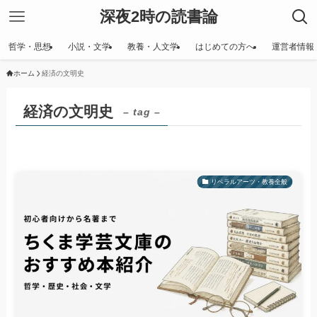
深夜2時の読書論
哲学・思想
小説・文学
教養・人文学
はじめての方へ
運営者情報
ホーム
経済の文明史
経済の文明史
– tag –
リベラルアーツ・教養全般