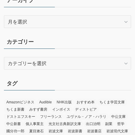
アーカイブ
ア
ー
カ
イ
カテゴリー
ブ
カ
テ
ゴ
リ
タグ
ー
Amazonビジネス
Audible
NHK出版
おすすめ本
ちくま学芸文庫
ちくま新書
みすず書房
インボイス
ディストピア
ドストエフスキー
フリーランス
ユヴァル・ノア・ハラリ
中公文庫
中公新書
個人事業主
光文社古典新訳文庫
出口治明
副業
哲学
國分功一郎
夏目漱石
岩波文庫
岩波新書
岩波書店
岩波現代文庫