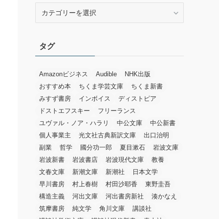
カ
テ
ゴ
リ
タグ
ー
Amazonビジネス
Audible
NHK出版
おすすめ本
ちくま学芸文庫
ちくま新書
みすず書房
インボイス
ディストピア
ドストエフスキー
フリーランス
ユヴァル・ノア・ハラリ
中公文庫
中公新書
個人事業主
光文社古典新訳文庫
出口治明
副業
哲学
國分功一郎
夏目漱石
岩波文庫
岩波新書
岩波書店
岩波現代文庫
教養
文春文庫
新潮文庫
新潮社
日本文学
早川書房
村上春樹
村田沙耶香
東野圭吾
構造主義
河出文庫
河出書房新社
湊かなえ
筑摩書房
純文学
角川文庫
講談社