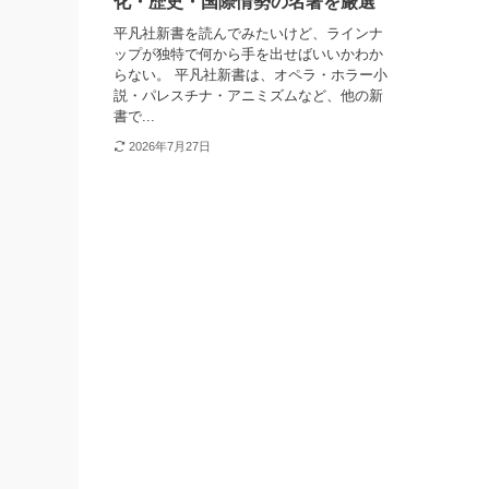
化・歴史・国際情勢の名著を厳選
平凡社新書を読んでみたいけど、ラインナ
ップが独特で何から手を出せばいいかわか
らない。 平凡社新書は、オペラ・ホラー小
説・パレスチナ・アニミズムなど、他の新
書で...
2026年7月27日