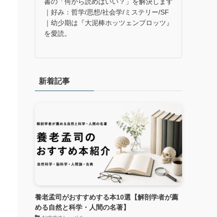
書の「何から読めばいい？」を解決します
｜好み：哲学/思想/社会学/ミステリー/SF
｜幼少期は『大泥棒ホッツェンプロッツ』
を愛読。
新着記事
養老孟司がおすすめする本10選【解剖学者が薦
める自然と科学・人間の名著】