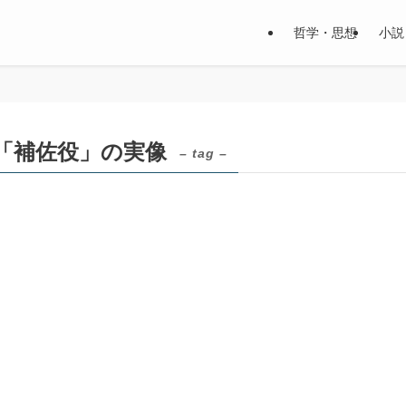
哲学・思想
小説
「補佐役」の実像
– tag –