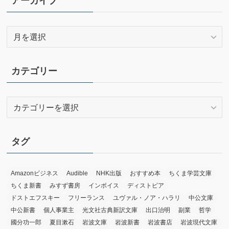
アーカイブ
ア
ー
カ
イ
カテゴリー
ブ
カ
テ
ゴ
リ
タグ
ー
Amazonビジネス
Audible
NHK出版
おすすめ本
ちくま学芸文庫
ちくま新書
みすず書房
インボイス
ディストピア
ドストエフスキー
フリーランス
ユヴァル・ノア・ハラリ
中公文庫
中公新書
個人事業主
光文社古典新訳文庫
出口治明
副業
哲学
國分功一郎
夏目漱石
岩波文庫
岩波新書
岩波書店
岩波現代文庫