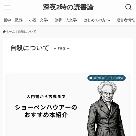
深夜2時の読書論
哲学・思想
小説・文学
教養・人文学
はじめての方へ
運営者情報
ホーム
自殺について
自殺について
– tag –
近代哲学・ドイツ観念論