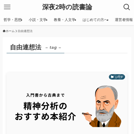
深夜2時の読書論
哲学・思想
小説・文学
教養・人文学
はじめての方へ
運営者情報
ホーム
自由連想法
自由連想法
– tag –
心理学