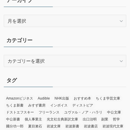
アーカイブ
ア
ー
カ
イ
カテゴリー
ブ
カ
テ
ゴ
リ
タグ
ー
Amazonビジネス
Audible
NHK出版
おすすめ本
ちくま学芸文庫
ちくま新書
みすず書房
インボイス
ディストピア
ドストエフスキー
フリーランス
ユヴァル・ノア・ハラリ
中公文庫
中公新書
個人事業主
光文社古典新訳文庫
出口治明
副業
哲学
國分功一郎
夏目漱石
岩波文庫
岩波新書
岩波書店
岩波現代文庫