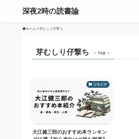
深夜2時の読書論
ホーム
芽むしり仔撃ち
芽むしり仔撃ち
– tag –
日本文学
大江健三郎のおすすめ本ランキン