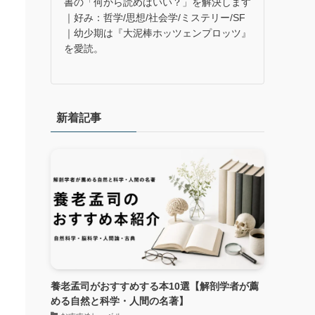
書の「何から読めばいい？」を解決します
｜好み：哲学/思想/社会学/ミステリー/SF
｜幼少期は『大泥棒ホッツェンプロッツ』
を愛読。
新着記事
養老孟司がおすすめする本10選【解剖学者が薦
める自然と科学・人間の名著】