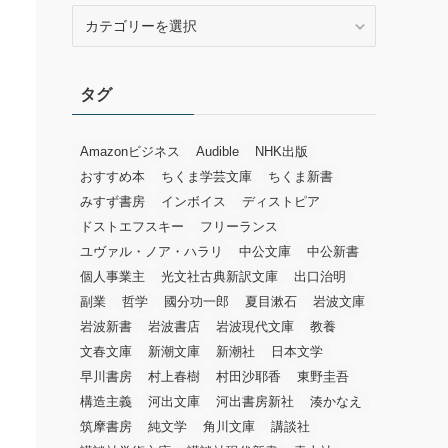
カ
テ
ゴ
リ
タグ
ー
Amazonビジネス
Audible
NHK出版
おすすめ本
ちくま学芸文庫
ちくま新書
みすず書房
インボイス
ディストピア
ドストエフスキー
フリーランス
ユヴァル・ノア・ハラリ
中公文庫
中公新書
個人事業主
光文社古典新訳文庫
出口治明
副業
哲学
國分功一郎
夏目漱石
岩波文庫
岩波新書
岩波書店
岩波現代文庫
教養
文春文庫
新潮文庫
新潮社
日本文学
早川書房
村上春樹
村田沙耶香
東野圭吾
構造主義
河出文庫
河出書房新社
湊かなえ
筑摩書房
純文学
角川文庫
講談社