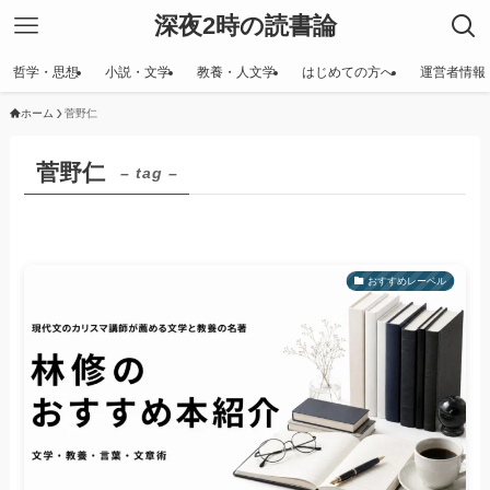
深夜2時の読書論
哲学・思想
小説・文学
教養・人文学
はじめての方へ
運営者情報
ホーム
菅野仁
菅野仁
– tag –
おすすめレーベル