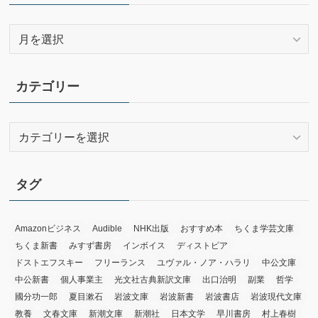
ア
ー
カ
イ
カテゴリー
ブ
カ
テ
ゴ
リ
タグ
ー
Amazonビジネス
Audible
NHK出版
おすすめ本
ちくま学芸文庫
ちくま新書
みすず書房
インボイス
ディストピア
ドストエフスキー
フリーランス
ユヴァル・ノア・ハラリ
中公文庫
中公新書
個人事業主
光文社古典新訳文庫
出口治明
副業
哲学
國分功一郎
夏目漱石
岩波文庫
岩波新書
岩波書店
岩波現代文庫
教養
文春文庫
新潮文庫
新潮社
日本文学
早川書房
村上春樹