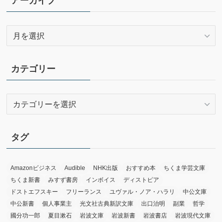
アーカイブ
ア
ー
カ
イ
カテゴリー
ブ
カ
テ
ゴ
リ
タグ
ー
Amazonビジネス
Audible
NHK出版
おすすめ本
ちくま学芸文庫
ちくま新書
みすず書房
インボイス
ディストピア
ドストエフスキー
フリーランス
ユヴァル・ノア・ハラリ
中公文庫
中公新書
個人事業主
光文社古典新訳文庫
出口治明
副業
哲学
國分功一郎
夏目漱石
岩波文庫
岩波新書
岩波書店
岩波現代文庫