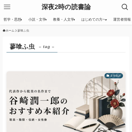
深夜2時の読書論
哲学・思想
小説・文学
教養・人文学
はじめての方へ
運営者情報
ホーム
蓼喰ふ虫
蓼喰ふ虫
– tag –
文学批評