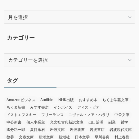
ア
ー
カ
イ
カテゴリー
ブ
カ
テ
ゴ
リ
タグ
ー
Amazonビジネス
Audible
NHK出版
おすすめ本
ちくま学芸文庫
ちくま新書
みすず書房
インボイス
ディストピア
ドストエフスキー
フリーランス
ユヴァル・ノア・ハラリ
中公文庫
中公新書
個人事業主
光文社古典新訳文庫
出口治明
副業
哲学
國分功一郎
夏目漱石
岩波文庫
岩波新書
岩波書店
岩波現代文庫
教養
文春文庫
新潮文庫
新潮社
日本文学
早川書房
村上春樹