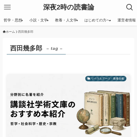
深夜2時の読書論
哲学・思想
小説・文学
教養・人文学
はじめての方へ
運営者情報
ホーム
西田幾多郎
西田幾多郎
– tag –
リベラルアーツ・教養全般