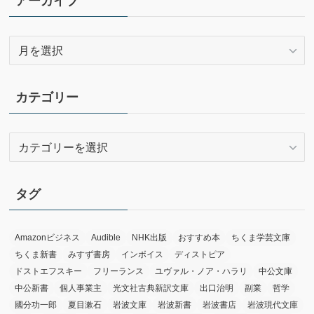
アーカイブ
ア
ー
カ
イ
カテゴリー
ブ
カ
テ
ゴ
リ
タグ
ー
Amazonビジネス
Audible
NHK出版
おすすめ本
ちくま学芸文庫
ちくま新書
みすず書房
インボイス
ディストピア
ドストエフスキー
フリーランス
ユヴァル・ノア・ハラリ
中公文庫
中公新書
個人事業主
光文社古典新訳文庫
出口治明
副業
哲学
國分功一郎
夏目漱石
岩波文庫
岩波新書
岩波書店
岩波現代文庫