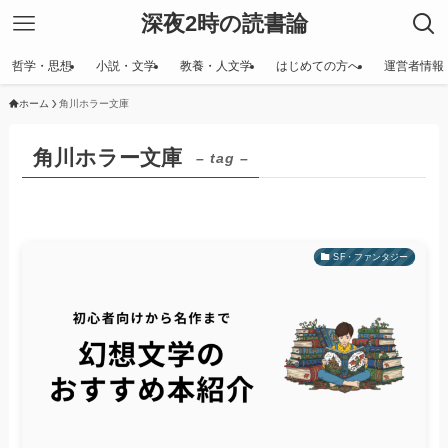
深夜2時の読書論
哲学・思想
小説・文学
教養・人文学
はじめての方へ
運営者情報
ホーム
角川ホラー文庫
角川ホラー文庫
– tag –
SF・ファンタジー