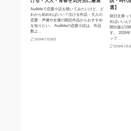
ける・大人・青春を気分別に厳選
説・時代
選】
Audibleで恋愛小説を聴いてみたいけど、ど
れから始めればいい？泣ける作品・大人の
朝日文庫っ
恋愛・声優や女優の朗読作品からおすすめ
めばいいん
を知りたい。 Audibleの恋愛小説は、作品
聞出版が19
数よ...
す。 202
ップ...
2026年7月28日
2026年7月