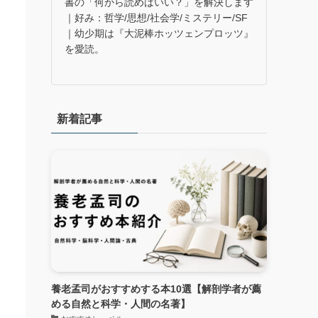
書の「何から読めばいい？」を解決します
｜好み：哲学/思想/社会学/ミステリー/SF
｜幼少期は『大泥棒ホッツェンプロッツ』
を愛読。
新着記事
養老孟司がおすすめする本10選【解剖学者が薦
める自然と科学・人間の名著】