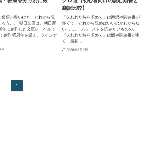
物・教養を分野別に厳
グ12選【初心者向けの読む順番と
翻訳比較】
て種類が多いけど、どれから読
『失われた時を求めて』は翻訳や関連書が
だろう…。 朝日文庫は、朝日新
多くて、どれから読めばいいのかわからな
80年に創刊した文庫レーベルで
い……。 プルーストを読みたいものの、
6年で創刊45周年を迎え、ラインナ
『失われた時を求めて』は版や関連書が多
く、最初...
28日
2026年8月2日
1