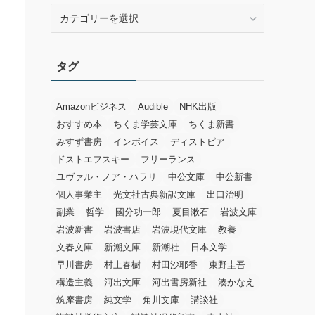
カ
テ
ゴ
リ
タグ
ー
Amazonビジネス
Audible
NHK出版
おすすめ本
ちくま学芸文庫
ちくま新書
みすず書房
インボイス
ディストピア
ドストエフスキー
フリーランス
ユヴァル・ノア・ハラリ
中公文庫
中公新書
個人事業主
光文社古典新訳文庫
出口治明
副業
哲学
國分功一郎
夏目漱石
岩波文庫
岩波新書
岩波書店
岩波現代文庫
教養
文春文庫
新潮文庫
新潮社
日本文学
早川書房
村上春樹
村田沙耶香
東野圭吾
構造主義
河出文庫
河出書房新社
湊かなえ
筑摩書房
純文学
角川文庫
講談社