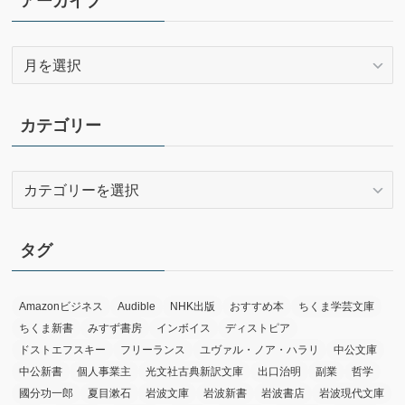
アーカイブ
ア
ー
カ
イ
カテゴリー
ブ
カ
テ
ゴ
リ
タグ
ー
Amazonビジネス
Audible
NHK出版
おすすめ本
ちくま学芸文庫
ちくま新書
みすず書房
インボイス
ディストピア
ドストエフスキー
フリーランス
ユヴァル・ノア・ハラリ
中公文庫
中公新書
個人事業主
光文社古典新訳文庫
出口治明
副業
哲学
國分功一郎
夏目漱石
岩波文庫
岩波新書
岩波書店
岩波現代文庫