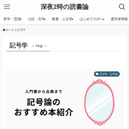
深夜2時の読書論
哲学・思想
小説・文学
教養・人文学
はじめての方へ
運営者情報
ホーム
記号学
記号学
– tag –
言語学・記号論