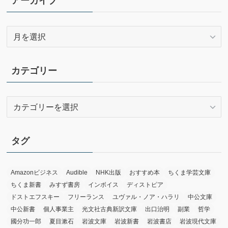
アーカイブ
ア
ー
カ
イ
カテゴリー
ブ
カ
テ
ゴ
リ
タグ
ー
Amazonビジネス
Audible
NHK出版
おすすめ本
ちくま学芸文庫
ちくま新書
みすず書房
インボイス
ディストピア
ドストエフスキー
フリーランス
ユヴァル・ノア・ハラリ
中公文庫
中公新書
個人事業主
光文社古典新訳文庫
出口治明
副業
哲学
國分功一郎
夏目漱石
岩波文庫
岩波新書
岩波書店
岩波現代文庫