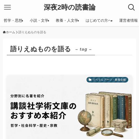
深夜2時の読書論
哲学・思想
小説・文学
教養・人文学
はじめての方へ
運営者情報
ホーム
語りえぬものを語る
語りえぬものを語る
– tag –
リベラルアーツ・教養全般