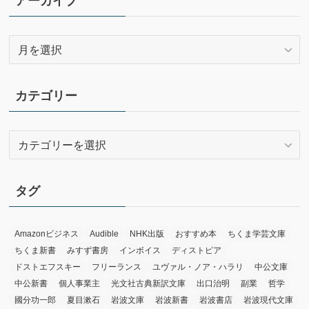
アーカイブ
ア
ー
カ
イ
カテゴリー
ブ
カ
テ
ゴ
リ
タグ
ー
Amazonビジネス
Audible
NHK出版
おすすめ本
ちくま学芸文庫
ちくま新書
みすず書房
インボイス
ディストピア
ドストエフスキー
フリーランス
ユヴァル・ノア・ハラリ
中公文庫
中公新書
個人事業主
光文社古典新訳文庫
出口治明
副業
哲学
國分功一郎
夏目漱石
岩波文庫
岩波新書
岩波書店
岩波現代文庫