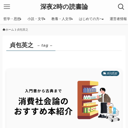
深夜2時の読書論
哲学・思想
小説・文学
教養・人文学
はじめての方へ
運営者情報
ホーム
貞包英之
貞包英之
– tag –
現代思想