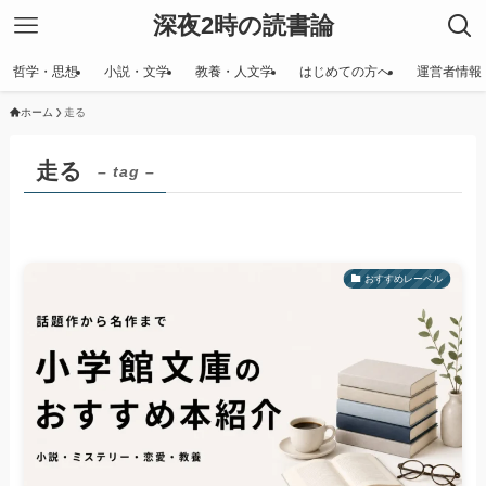
深夜2時の読書論
哲学・思想
小説・文学
教養・人文学
はじめての方へ
運営者情報
ホーム
走る
走る
– tag –
おすすめレーベル