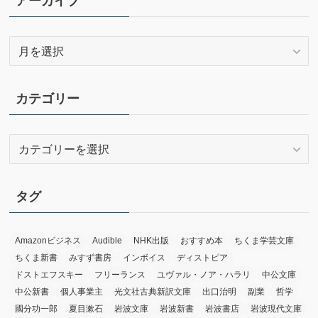
アーカイブ
ア
ー
カ
イ
カテゴリー
ブ
カ
テ
ゴ
リ
タグ
ー
Amazonビジネス
Audible
NHK出版
おすすめ本
ちくま学芸文庫
ちくま新書
みすず書房
インボイス
ディストピア
ドストエフスキー
フリーランス
ユヴァル・ノア・ハラリ
中公文庫
中公新書
個人事業主
光文社古典新訳文庫
出口治明
副業
哲学
國分功一郎
夏目漱石
岩波文庫
岩波新書
岩波書店
岩波現代文庫