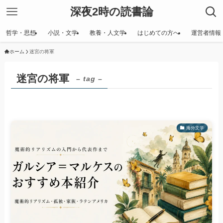
深夜2時の読書論
哲学・思想
小説・文学
教養・人文学
はじめての方へ
運営者情報
ホーム
迷宮の将軍
迷宮の将軍
– tag –
海外文学