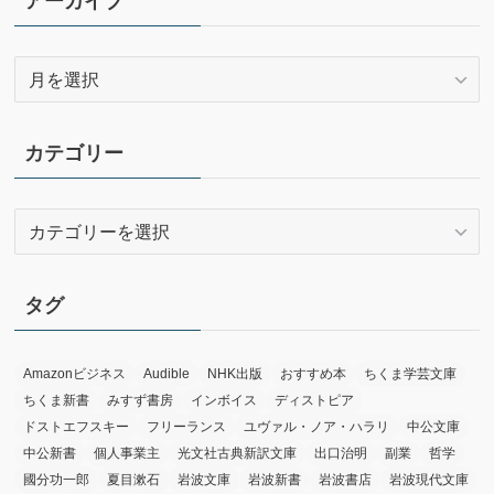
アーカイブ
ア
ー
カ
イ
カテゴリー
ブ
カ
テ
ゴ
リ
タグ
ー
Amazonビジネス
Audible
NHK出版
おすすめ本
ちくま学芸文庫
ちくま新書
みすず書房
インボイス
ディストピア
ドストエフスキー
フリーランス
ユヴァル・ノア・ハラリ
中公文庫
中公新書
個人事業主
光文社古典新訳文庫
出口治明
副業
哲学
國分功一郎
夏目漱石
岩波文庫
岩波新書
岩波書店
岩波現代文庫