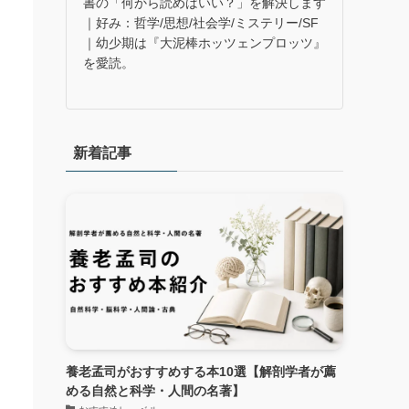
書の「何から読めばいい？」を解決します
｜好み：哲学/思想/社会学/ミステリー/SF
｜幼少期は『大泥棒ホッツェンプロッツ』
を愛読。
新着記事
養老孟司がおすすめする本10選【解剖学者が薦
める自然と科学・人間の名著】