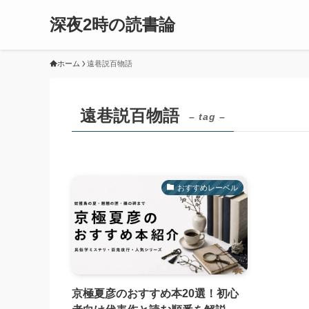
深夜2時の読書論
ホーム
遠巷説百物語
遠巷説百物語
– tag –
おすすめレーベル
京極夏彦のおすすめ本20選！初心