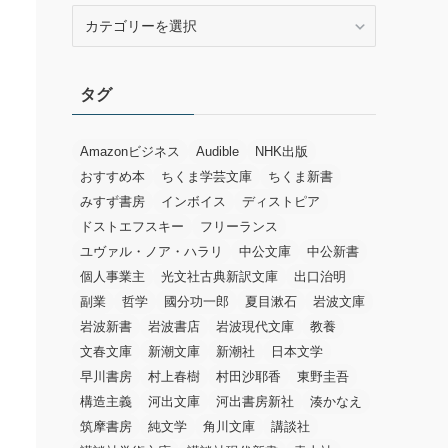
カ
テ
ゴ
リ
タグ
ー
Amazonビジネス
Audible
NHK出版
おすすめ本
ちくま学芸文庫
ちくま新書
みすず書房
インボイス
ディストピア
ドストエフスキー
フリーランス
ユヴァル・ノア・ハラリ
中公文庫
中公新書
個人事業主
光文社古典新訳文庫
出口治明
副業
哲学
國分功一郎
夏目漱石
岩波文庫
岩波新書
岩波書店
岩波現代文庫
教養
文春文庫
新潮文庫
新潮社
日本文学
早川書房
村上春樹
村田沙耶香
東野圭吾
構造主義
河出文庫
河出書房新社
湊かなえ
筑摩書房
純文学
角川文庫
講談社