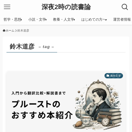
深夜2時の読書論
哲学・思想
小説・文学
教養・人文学
はじめての方へ
運営者情報
ホーム
鈴木道彦
鈴木道彦
– tag –
海外文学