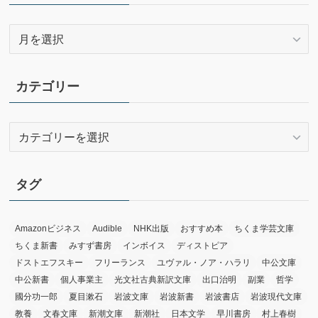
ア
ー
カ
イ
カテゴリー
ブ
カ
テ
ゴ
リ
タグ
ー
Amazonビジネス
Audible
NHK出版
おすすめ本
ちくま学芸文庫
ちくま新書
みすず書房
インボイス
ディストピア
ドストエフスキー
フリーランス
ユヴァル・ノア・ハラリ
中公文庫
中公新書
個人事業主
光文社古典新訳文庫
出口治明
副業
哲学
國分功一郎
夏目漱石
岩波文庫
岩波新書
岩波書店
岩波現代文庫
教養
文春文庫
新潮文庫
新潮社
日本文学
早川書房
村上春樹